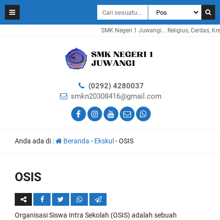
SMK Negeri 1 Juwangi... Religius, Cerdas, Kreatif
(0292) 4280037
smkn20308416@gmail.com
Anda ada di :
Beranda
-
Ekskul
-
OSIS
OSIS
Organisasi Siswa Intra Sekolah (OSIS) adalah sebuah