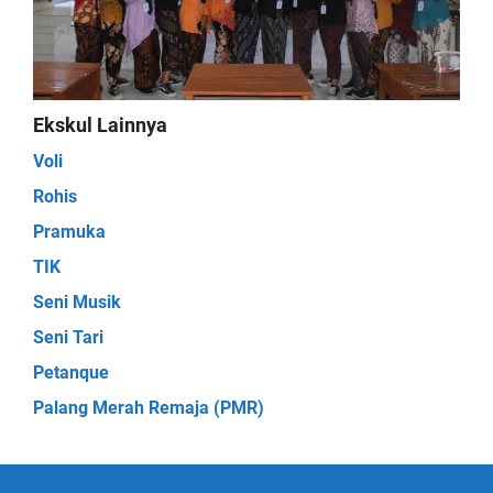
Ekskul Lainnya
Voli
Rohis
Pramuka
TIK
Seni Musik
Seni Tari
Petanque
Palang Merah Remaja (PMR)