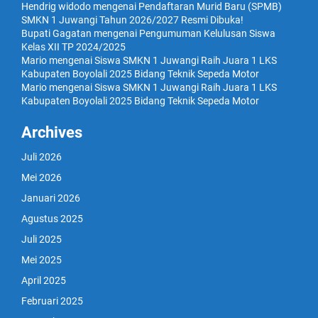
Hendrig widodo
mengenai
Pendaftaran Murid Baru (SPMB)
SMKN 1 Juwangi Tahun 2026/2027 Resmi Dibuka!
Bupati Gagatan
mengenai
Pengumuman Kelulusan Siswa
Kelas XII TP 2024/2025
Mario
mengenai
Siswa SMKN 1 Juwangi Raih Juara 1 LKS
Kabupaten Boyolali 2025 Bidang Teknik Sepeda Motor
Mario
mengenai
Siswa SMKN 1 Juwangi Raih Juara 1 LKS
Kabupaten Boyolali 2025 Bidang Teknik Sepeda Motor
Archives
Juli 2026
Mei 2026
Januari 2026
Agustus 2025
Juli 2025
Mei 2025
April 2025
Februari 2025