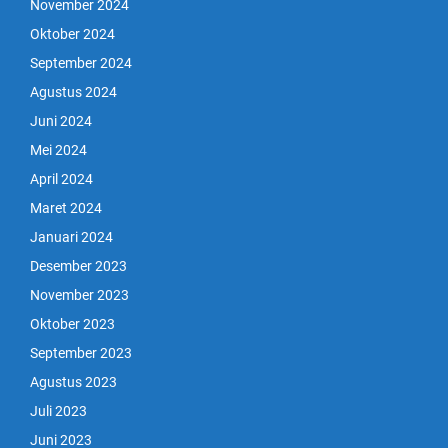
November 2024
Oktober 2024
September 2024
Agustus 2024
Juni 2024
Mei 2024
April 2024
Maret 2024
Januari 2024
Desember 2023
November 2023
Oktober 2023
September 2023
Agustus 2023
Juli 2023
Juni 2023