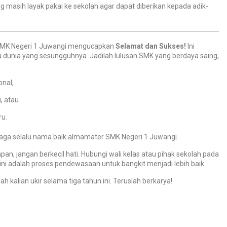
asih layak pakai ke sekolah agar dapat diberikan kepada adik-
 SMK Negeri 1 Juwangi mengucapkan
Selamat dan Sukses!
Ini
u dunia yang sesungguhnya. Jadilah lulusan SMK yang berdaya saing,
onal,
i, atau
ru.
 jaga selalu nama baik almamater SMK Negeri 1 Juwangi.
pan, jangan berkecil hati. Hubungi wali kelas atau pihak sekolah pada
i ini adalah proses pendewasaan untuk bangkit menjadi lebih baik.
 kalian ukir selama tiga tahun ini. Teruslah berkarya!