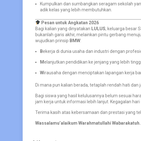
Kumpulkan dan sumbangkan seragam sekolah yang m
adik kelas yang lebih membutuhkan.
Pesan untuk Angkatan 2026
Bagi kalian yang dinyatakan
LULUS
, keluarga besar
bukanlah garis akhir, melainkan pintu gerbang menuj
wujudkan prinsip
BMW
:
B
ekerja di dunia usaha dan industri dengan profesi
M
elanjutkan pendidikan ke jenjang yang lebih tingg
W
irausaha dengan menciptakan lapangan kerja ba
Di mana pun kalian berada, tetaplah rendah hati dan
Bagi siswa yang hasil kelulusannya belum sesuai hara
jam kerja untuk informasi lebih lanjut. Kegagalan har
Terima kasih atas kebersamaan dan prestasi yang telah
Wassalamu’alaikum Warahmatullahi Wabarakatuh.