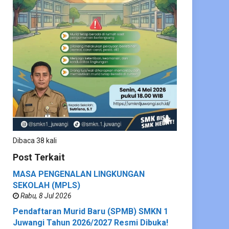
Dibaca 38 kali
Post Terkait
MASA PENGENALAN LINGKUNGAN
SEKOLAH (MPLS)
Rabu, 8 Jul 2026
Pendaftaran Murid Baru (SPMB) SMKN 1
Juwangi Tahun 2026/2027 Resmi Dibuka!