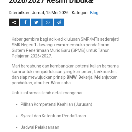
2026/2027 Resmi Dibuka!
Diterbitkan :
Jumat, 15 Mei 2026
- Kategori :
Blog
Kabar gembira bagi adik-adik lulusan SMP/MTs sederajat!
SMK Negeri 1 Juwangi resmi membuka pendaftaran
Sistem Penerimaan Murid Baru (SPMB) untuk Tahun
Pelajaran 2026/2027.
Mari bergabung dan kembangkan potensi kalian bersama
kami untuk menjadi lulusan yang kompeten, berkarakter,
dan siap mewujudkan prinsip
BMW
:
B
ekerja,
M
elanjutkan
pendidikan, atau ber-
W
irausaha.
Untuk informasi lebih detail mengenai:
Pilihan Kompetensi Keahlian (Jurusan)
Syarat dan Ketentuan Pendaftaran
Jadwal Pelaksanaan