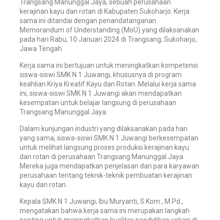
Trangsang Manunggal Jaya, sebuah perusahaan
kerajinan kayu dan rotan di Kabupaten Sukoharjo. Kerja
sama ini ditandai dengan penandatanganan
Memorandum of Understanding (MoU) yang dilaksanakan
pada hari Rabu, 10 Januari 2024 di Trangsang, Sukoharjo,
Jawa Tengah.
Kerja sama ini bertujuan untuk meningkatkan kompetensi
siswa-siswi SMK N 1 Juwangi, khususnya di program
keahlian Kriya Kreatif Kayu dan Rotan. Melalui kerja sama
ini, siswa-siswi SMK N 1 Juwangi akan mendapatkan
kesempatan untuk belajar langsung di perusahaan
Trangsang Manunggal Jaya.
Dalam kunjungan industri yang dilaksanakan pada hari
yang sama, siswa-siswi SMK N 1 Juwangi berkesempatan
untuk melihat langsung proses produksi kerajinan kayu
dan rotan di perusahaan Trangsang Manunggal Jaya.
Mereka juga mendapatkan penjelasan dari para karyawan
perusahaan tentang teknik-teknik pembuatan kerajinan
kayu dan rotan.
Kepala SMK N 1 Juwangi, Ibu Muryanti, S.Kom., M.Pd.,
mengatakan bahwa kerja sama ini merupakan langkah