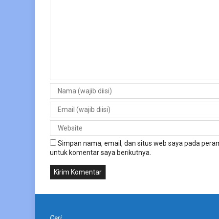
Simpan nama, email, dan situs web saya pada peram
untuk komentar saya berikutnya.
Cari