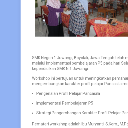
SMK Negeri 1 Juwangi, Boyolali, Jawa Tengah telah m
melalui implementasi pembelajaran P5 pada hari Selas
kependidikan SMK N 1 Juwangi.
Workshop ini bertujuan untuk meningkatkan pemaha
mengembangkan karakter profil pelajar Pancasila me
Pengenalan Profil Pelajar Pancasila
Implementasi Pembelajaran P5
Strategi Pengembangan Karakter Profil Pelajar Pan
Pemateri workshop adalah Ibu Muryanti, S.Kom., M.P