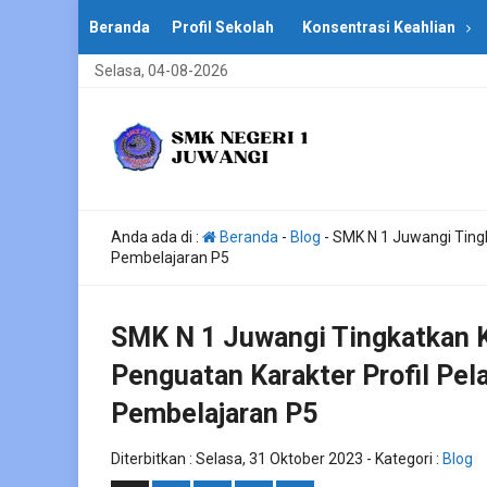
Beranda
Profil Sekolah
Konsentrasi Keahlian
Selasa, 04-08-2026
Anda ada di :
Beranda
-
Blog
-
SMK N 1 Juwangi Tingk
Pembelajaran P5
SMK N 1 Juwangi Tingkatkan 
Penguatan Karakter Profil Pel
Pembelajaran P5
Diterbitkan :
Selasa, 31 Oktober 2023
- Kategori :
Blog