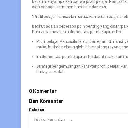
beliau menyampaikan bahwa profil pelajar Pancasila 
didik sebagai cerminan bangsa Indonesia.
“Profil pelajar Pancasila merupakan acuan bagi seko
Berikut adalah beberapa poin penting yang disampaik
Pancasila melalui implementasi pembelajaran P5:
Profil pelajar Pancasila terdiri dari enam dimensi
mulia, berkebinekaan global, bergotong royong, mand
Implementasi pembelajaran P5 dapat dilakukan mel
Strategi pengembangan karakter profil pelajar Panca
budaya sekolah.
0 Komentar
Beri Komentar
Balasan