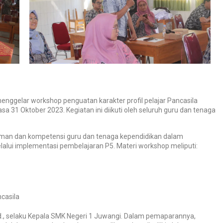
enggelar workshop penguatan karakter profil pelajar Pancasila
a 31 Oktober 2023. Kegiatan ini diikuti oleh seluruh guru dan tenaga
man dan kompetensi guru dan tenaga kependidikan dalam
lalui implementasi pembelajaran P5. Materi workshop meliputi:
casila
d., selaku Kepala SMK Negeri 1 Juwangi. Dalam pemaparannya,