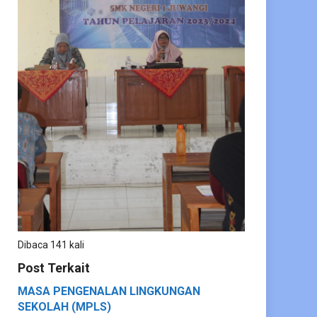
Dibaca 141 kali
Post Terkait
MASA PENGENALAN LINGKUNGAN
SEKOLAH (MPLS)