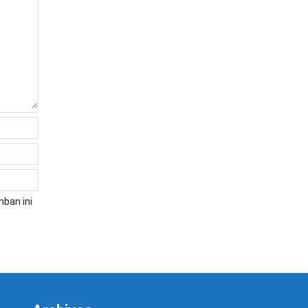
ban ini