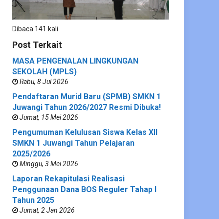
Dibaca 141 kali
Post Terkait
MASA PENGENALAN LINGKUNGAN
SEKOLAH (MPLS)
Rabu, 8 Jul 2026
Pendaftaran Murid Baru (SPMB) SMKN 1
Juwangi Tahun 2026/2027 Resmi Dibuka!
Jumat, 15 Mei 2026
Pengumuman Kelulusan Siswa Kelas XII
SMKN 1 Juwangi Tahun Pelajaran
2025/2026
Minggu, 3 Mei 2026
Laporan Rekapitulasi Realisasi
Penggunaan Dana BOS Reguler Tahap I
Tahun 2025
Jumat, 2 Jan 2026