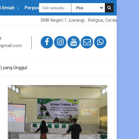
i Ilmiah
Perpustakaan
SMK Negeri 1 Juwangi... Religius, Cerdas, Kreatif, Inovat
7
gmail.com
) yang Unggul