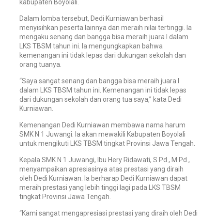
kabupaten Boyolali.
Dalam lomba tersebut, Dedi Kurniawan berhasil
menyisihkan peserta lainnya dan meraih nilai tertinggi. Ia
mengaku senang dan bangga bisa meraih juara I dalam
LKS TBSM tahun ini. Ia mengungkapkan bahwa
kemenangan ini tidak lepas dari dukungan sekolah dan
orang tuanya.
“Saya sangat senang dan bangga bisa meraih juara I
dalam LKS TBSM tahun ini. Kemenangan ini tidak lepas
dari dukungan sekolah dan orang tua saya,” kata Dedi
Kurniawan.
Kemenangan Dedi Kurniawan membawa nama harum
SMK N 1 Juwangi. Ia akan mewakili Kabupaten Boyolali
untuk mengikuti LKS TBSM tingkat Provinsi Jawa Tengah.
Kepala SMK N 1 Juwangi, Ibu Hery Ridawati, S.Pd., M.Pd.,
menyampaikan apresiasinya atas prestasi yang diraih
oleh Dedi Kurniawan. Ia berharap
Dedi Kurniawan
dapat
meraih prestasi yang lebih tinggi lagi pada LKS TBSM
tingkat Provinsi Jawa Tengah.
“Kami sangat mengapresiasi prestasi yang diraih oleh
Dedi