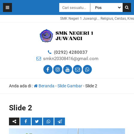
SMK Negeri 1 Juwangi... Religius, Cerdas, Kreatif, I
(0292) 4280037
smkn20308416@gmail.com
Anda ada di :
Beranda
-
Slide Gambar
-
Slide 2
Slide 2